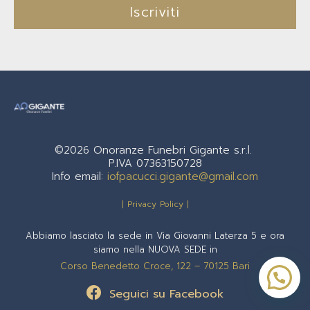
Iscriviti
©2026 Onoranze Funebri Gigante s.r.l.
P.IVA 07363150728
Info email:
iofpacucci.gigante@gmail.com
| Privacy Policy |
Abbiamo lasciato la sede in Via Giovanni Laterza 5 e ora
siamo nella NUOVA SEDE in
Corso Benedetto Croce, 122 – 70125 Bari
1
Seguici su Facebook