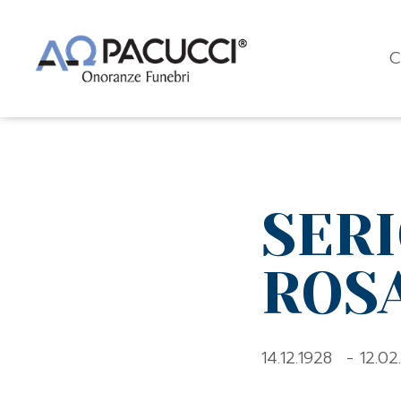
C
SER
ROS
14.12.1928
- 12.02