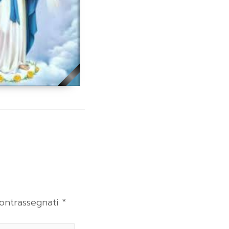
contrassegnati
*